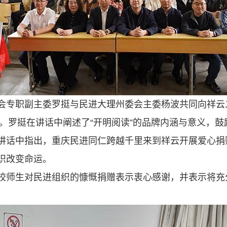
会专职副主委罗挺与民进大理州委会主委杨波共同向祥云二
册。罗挺在讲话中阐述了“开明阅读”的品牌内涵与意义，
讲话中指出，重庆民进同仁跨越千里来到祥云开展爱心捐
识改变命运。
校师生对民进组织的慷慨捐赠表示衷心感谢，并表示将充分