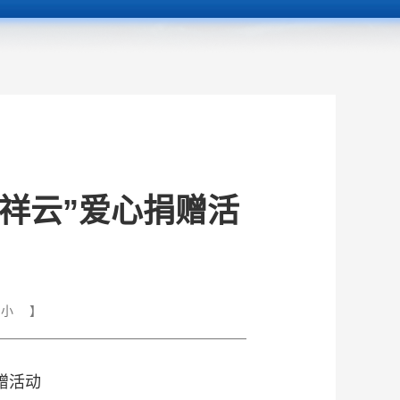
祥云”爱心捐赠活
小
】
赠活动