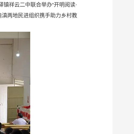
驿镇祥云二中联合举办“开明阅读·
渝滇两地民进组织携手助力乡村教