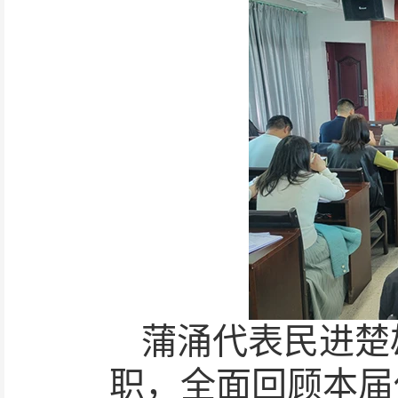
蒲涌代表民进楚
职，全面回顾本届