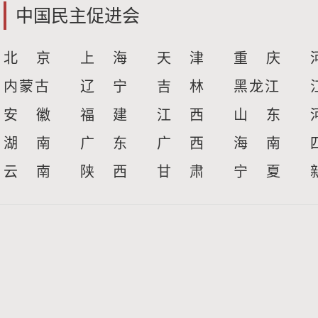
中国民主促进会
北 京
上 海
天 津
重 庆
内蒙古
辽 宁
吉 林
黑龙江
安 徽
福 建
江 西
山 东
湖 南
广 东
广 西
海 南
云 南
陕 西
甘 肃
宁 夏