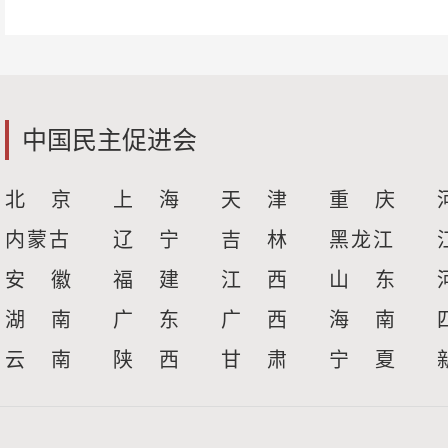
中国民主促进会
北 京
上 海
天 津
重 庆
内蒙古
辽 宁
吉 林
黑龙江
安 徽
福 建
江 西
山 东
湖 南
广 东
广 西
海 南
云 南
陕 西
甘 肃
宁 夏