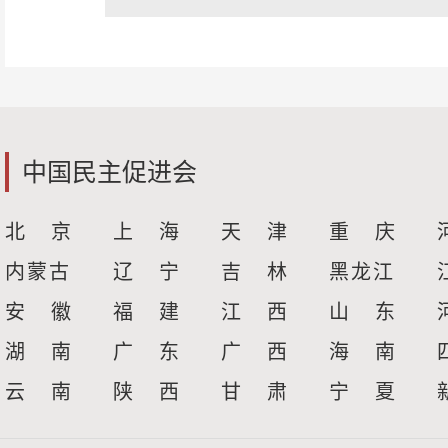
中国民主促进会
北 京
上 海
天 津
重 庆
内蒙古
辽 宁
吉 林
黑龙江
安 徽
福 建
江 西
山 东
湖 南
广 东
广 西
海 南
云 南
陕 西
甘 肃
宁 夏