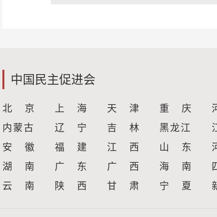
中国民主促进会
北 京
上 海
天 津
重 庆
内蒙古
辽 宁
吉 林
黑龙江
安 徽
福 建
江 西
山 东
湖 南
广 东
广 西
海 南
云 南
陕 西
甘 肃
宁 夏