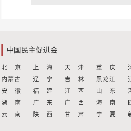
中国民主促进会
北 京
上 海
天 津
重 庆
内蒙古
辽 宁
吉 林
黑龙江
安 徽
福 建
江 西
山 东
湖 南
广 东
广 西
海 南
云 南
陕 西
甘 肃
宁 夏