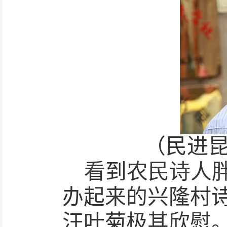
（民进
看到农民诗人
办起来的兴隆村
汪叶菊极其欣慰