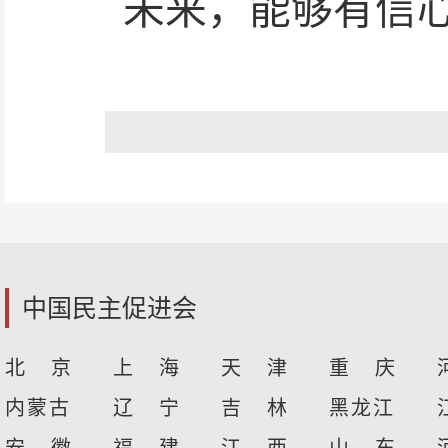
未来，能够有信
中国民主促进会
北 京
上 海
天 津
重 庆
内蒙古
辽 宁
吉 林
黑龙江