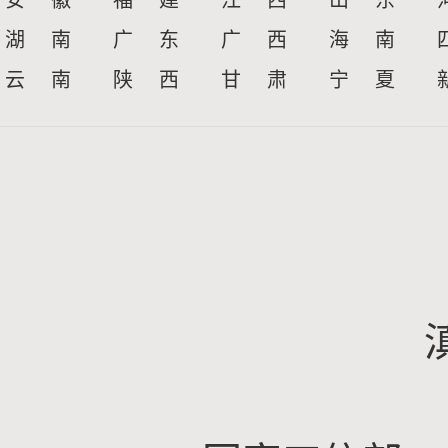
安 徽
福 建
江 西
山 东
湖 南
广 东
广 西
海 南
云 南
陕 西
甘 肃
宁 夏