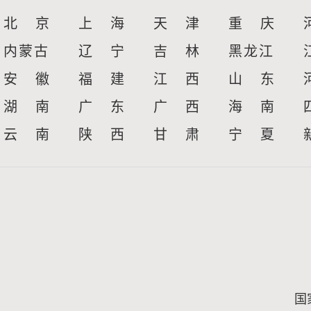
北 京
上 海
天 津
重 庆
内蒙古
辽 宁
吉 林
黑龙江
安 徽
福 建
江 西
山 东
湖 南
广 东
广 西
海 南
云 南
陕 西
甘 肃
宁 夏
国